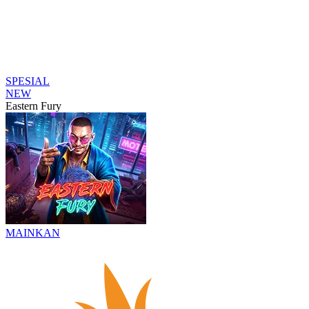
SPESIAL
NEW
Eastern Fury
MAINKAN