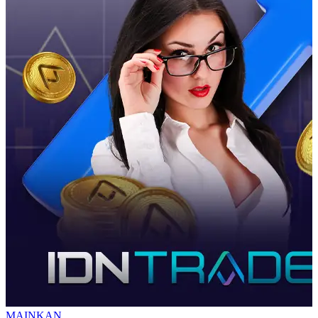
MAINKAN