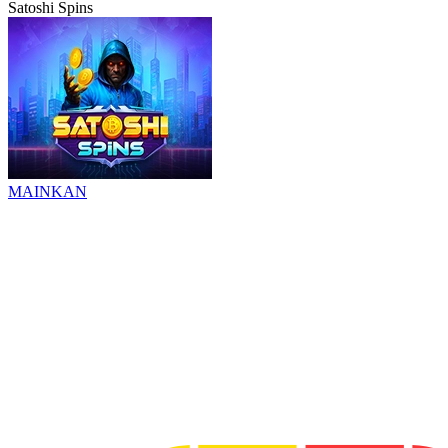
Satoshi Spins
MAINKAN