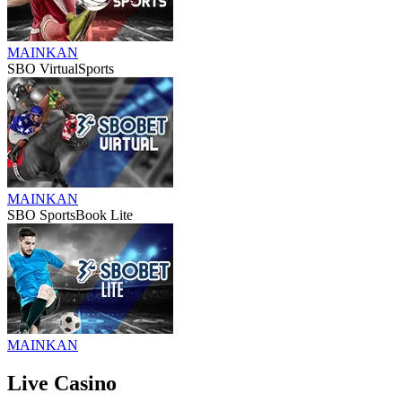
MAINKAN
SBO VirtualSports
MAINKAN
SBO SportsBook Lite
MAINKAN
Live Casino