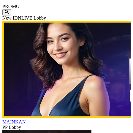
PROMO
New IDNLIVE Lobby
MAINKAN
PP Lobby