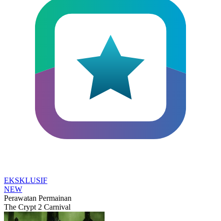
EKSKLUSIF
NEW
Perawatan Permainan
The Crypt 2 Carnival