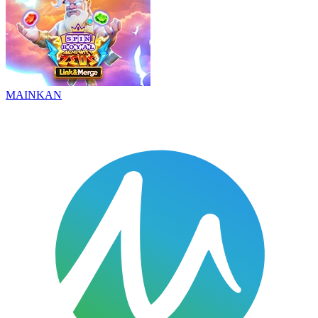
MAINKAN