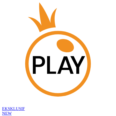
EKSKLUSIF
NEW