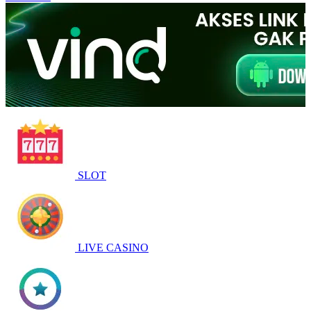
SLOT
LIVE CASINO