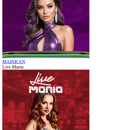
MAINKAN
Live Mania