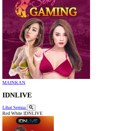
MAINKAN
IDNLIVE
Lihat Semua
Red White IDNLIVE