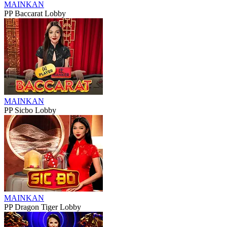
MAINKAN
PP Baccarat Lobby
MAINKAN
PP Sicbo Lobby
MAINKAN
PP Dragon Tiger Lobby