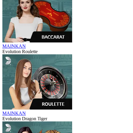
MAINKAN
Evolution Roulette
MAINKAN
Evolution Dragon Tiger