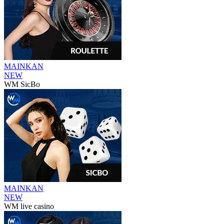
MAINKAN
NEW
WM SicBo
MAINKAN
NEW
WM live casino