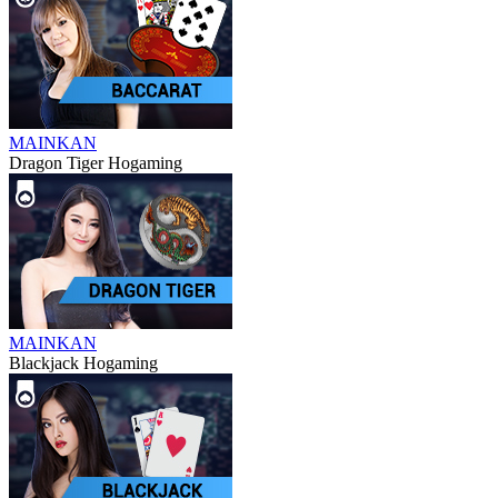
MAINKAN
Dragon Tiger Hogaming
MAINKAN
Blackjack Hogaming