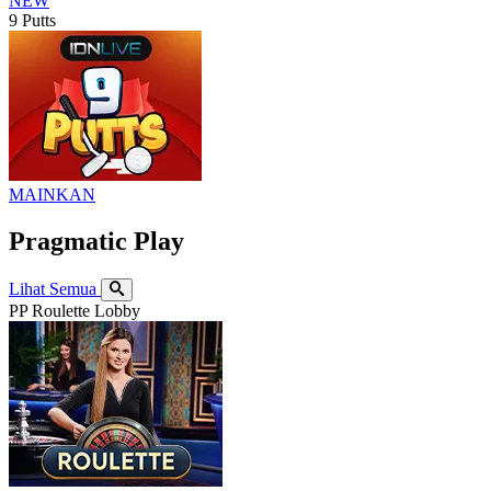
NEW
9 Putts
MAINKAN
Pragmatic Play
Lihat Semua
PP Roulette Lobby