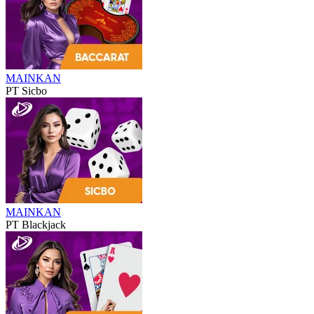
MAINKAN
PT Sicbo
MAINKAN
PT Blackjack