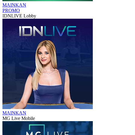
MAINKAN
PROMO
IDNLIVE Lobby
MAINKAN
MG Live Mobile