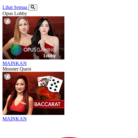
Lihat Semua
Opus Lobby
MAINKAN
Monster Quest
MAINKAN