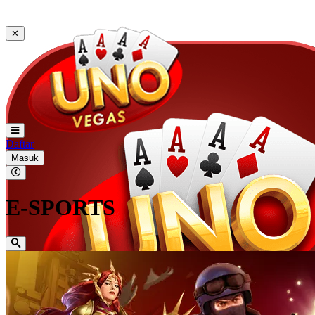
✕
Daftar
Masuk
E-SPORTS