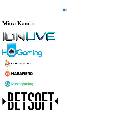
Mitra Kami :