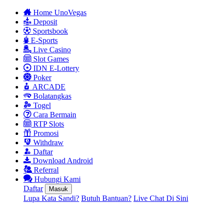
Home UnoVegas
Deposit
Sportsbook
E-Sports
Live Casino
Slot Games
IDN E-Lottery
Poker
ARCADE
Bolatangkas
Togel
Cara Bermain
RTP Slots
Promosi
Withdraw
Daftar
Download Android
Referral
Hubungi Kami
Daftar
Masuk
Lupa Kata Sandi?
Butuh Bantuan?
Live Chat Di Sini