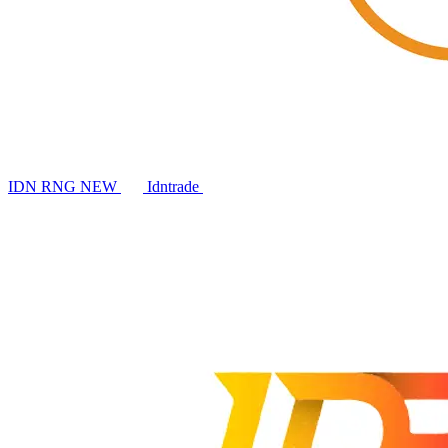
IDN RNG
NEW
Idntrade