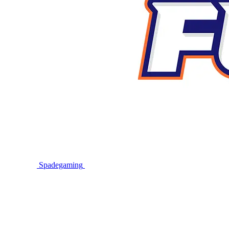
Spadegaming