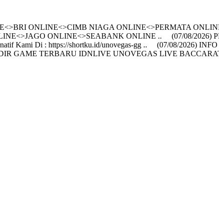
NE<>BRI ONLINE<>CIMB NIAGA ONLINE<>PERMATA ONL
NLINE<>JAGO ONLINE<>SEABANK ONLINE ..
(07/08/2026)
P
rnatif Kami Di : https://shortku.id/unovegas-gg ..
(07/08/2026)
INFO
DIR GAME TERBARU IDNLIVE UNOVEGAS LIVE BACCARA