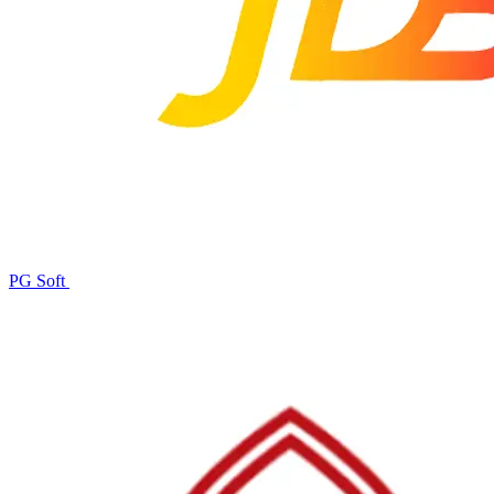
PG Soft