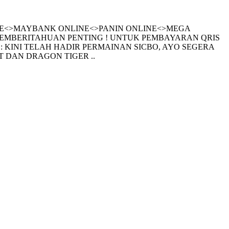
INE<>MAYBANK ONLINE<>PANIN ONLINE<>MEGA
EMBERITAHUAN PENTING ! UNTUK PEMBAYARAN QRIS
 : KINI TELAH HADIR PERMAINAN SICBO, AYO SEGERA
T DAN DRAGON TIGER ..