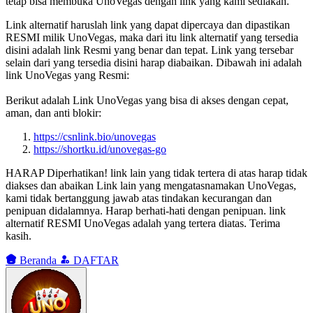
tetap bisa membuka UnoVegas dengan link yang kami sediakan.
Link alternatif haruslah link yang dapat dipercaya dan dipastikan
RESMI milik UnoVegas, maka dari itu link alternatif yang tersedia
disini adalah link Resmi yang benar dan tepat. Link yang tersebar
selain dari yang tersedia disini harap diabaikan. Dibawah ini adalah
link UnoVegas yang Resmi:
Berikut adalah Link UnoVegas yang bisa di akses dengan cepat,
aman, dan anti blokir:
https://csnlink.bio/unovegas
https://shortku.id/unovegas-go
HARAP Diperhatikan! link lain yang tidak tertera di atas harap tidak
diakses dan abaikan Link lain yang mengatasnamakan UnoVegas,
kami tidak bertanggung jawab atas tindakan kecurangan dan
penipuan didalamnya. Harap berhati-hati dengan penipuan. link
alternatif RESMI
UnoVegas
adalah yang tertera diatas. Terima
kasih.
Beranda
DAFTAR