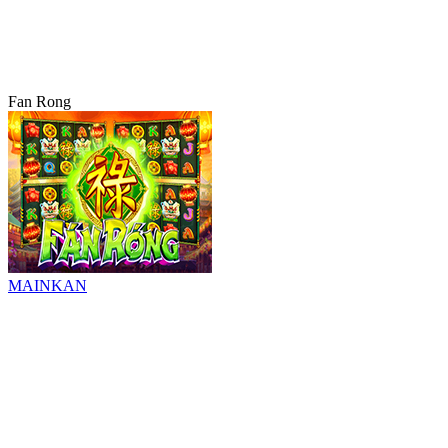
Fan Rong
MAINKAN