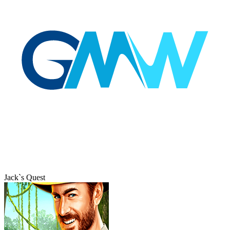
Jack`s Quest