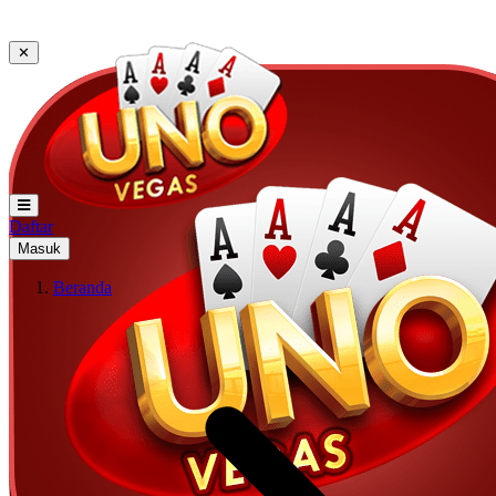
✕
Daftar
Masuk
Beranda