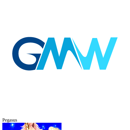
Pegasus