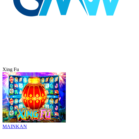
Xing Fu
MAINKAN