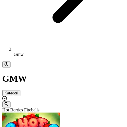
Gmw
GMW
Kategori
Hot Berries Fireballs