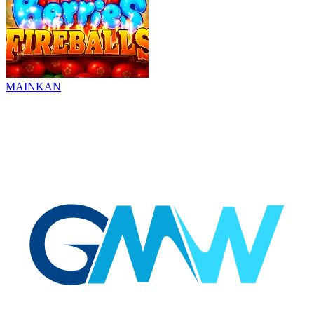
MAINKAN