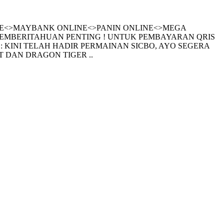
INE<>MAYBANK ONLINE<>PANIN ONLINE<>MEGA
EMBERITAHUAN PENTING ! UNTUK PEMBAYARAN QRIS
 : KINI TELAH HADIR PERMAINAN SICBO, AYO SEGERA
T DAN DRAGON TIGER ..