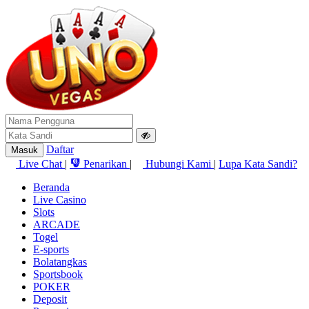
Daftar
Masuk
Live Chat
|
Penarikan
|
Hubungi Kami
|
Lupa Kata Sandi?
Beranda
Live Casino
Slots
ARCADE
Togel
E-sports
Bolatangkas
Sportsbook
POKER
Deposit