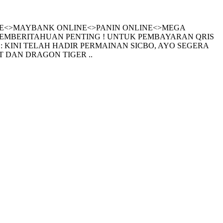
INE<>MAYBANK ONLINE<>PANIN ONLINE<>MEGA
EMBERITAHUAN PENTING ! UNTUK PEMBAYARAN QRIS
 : KINI TELAH HADIR PERMAINAN SICBO, AYO SEGERA
T DAN DRAGON TIGER ..