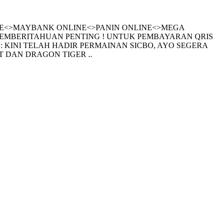
INE<>MAYBANK ONLINE<>PANIN ONLINE<>MEGA
EMBERITAHUAN PENTING ! UNTUK PEMBAYARAN QRIS
 : KINI TELAH HADIR PERMAINAN SICBO, AYO SEGERA
T DAN DRAGON TIGER ..