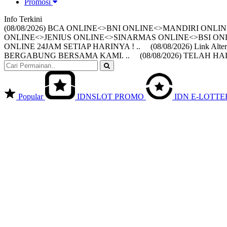
Promosi
Info Terkini
(08/08/2026)
BCA ONLINE<>BNI ONLINE<>MANDIRI ONLI
ONLINE<>JENIUS ONLINE<>SINARMAS ONLINE<>BSI O
ONLINE 24JAM SETIAP HARINYA ! ..
(08/08/2026)
Link Alte
BERGABUNG BERSAMA KAMI. ..
(08/08/2026)
TELAH HA
Popular
IDNSLOT
PROMO
IDN E-LOTTE