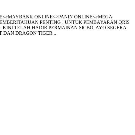
INE<>MAYBANK ONLINE<>PANIN ONLINE<>MEGA
EMBERITAHUAN PENTING ! UNTUK PEMBAYARAN QRIS
 : KINI TELAH HADIR PERMAINAN SICBO, AYO SEGERA
T DAN DRAGON TIGER ..