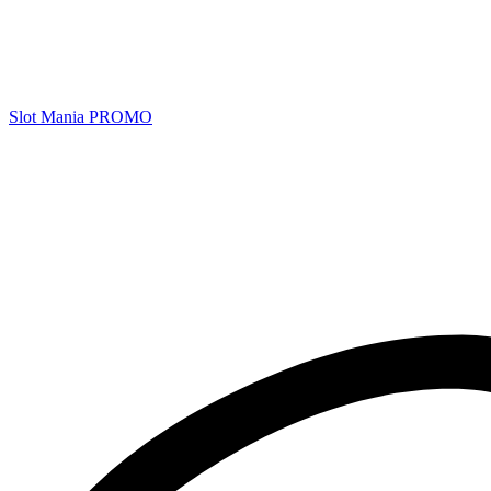
Slot Mania
PROMO