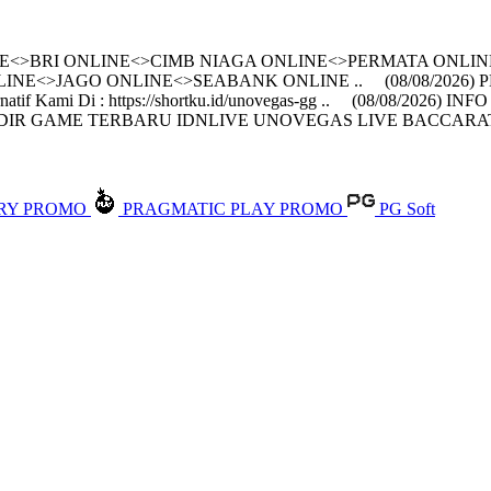
NE<>BRI ONLINE<>CIMB NIAGA ONLINE<>PERMATA ONL
NLINE<>JAGO ONLINE<>SEABANK ONLINE ..
(08/08/2026)
P
rnatif Kami Di : https://shortku.id/unovegas-gg ..
(08/08/2026)
INFO
DIR GAME TERBARU IDNLIVE UNOVEGAS LIVE BACCARA
RY
PROMO
PRAGMATIC PLAY
PROMO
PG Soft