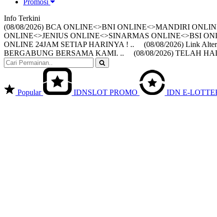
Promosi
Info Terkini
(08/08/2026)
BCA ONLINE<>BNI ONLINE<>MANDIRI ONLI
ONLINE<>JENIUS ONLINE<>SINARMAS ONLINE<>BSI O
ONLINE 24JAM SETIAP HARINYA ! ..
(08/08/2026)
Link Alte
BERGABUNG BERSAMA KAMI. ..
(08/08/2026)
TELAH HA
Popular
IDNSLOT
PROMO
IDN E-LOTTE