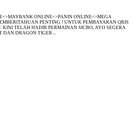
INE<>MAYBANK ONLINE<>PANIN ONLINE<>MEGA
EMBERITAHUAN PENTING ! UNTUK PEMBAYARAN QRIS
 : KINI TELAH HADIR PERMAINAN SICBO, AYO SEGERA
T DAN DRAGON TIGER ..