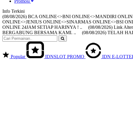
Promosi
Info Terkini
(08/08/2026)
BCA ONLINE<>BNI ONLINE<>MANDIRI ONLI
ONLINE<>JENIUS ONLINE<>SINARMAS ONLINE<>BSI O
ONLINE 24JAM SETIAP HARINYA ! ..
(08/08/2026)
Link Alte
BERGABUNG BERSAMA KAMI. ..
(08/08/2026)
TELAH HA
Popular
IDNSLOT
PROMO
IDN E-LOTTE