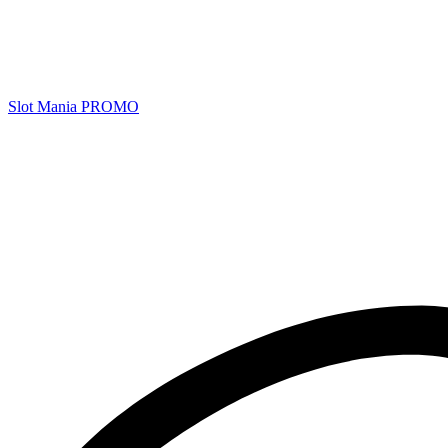
Slot Mania
PROMO