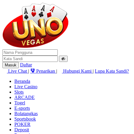
Daftar
Masuk
Live Chat
|
Penarikan
|
Hubungi Kami
|
Lupa Kata Sandi?
Beranda
Live Casino
Slots
ARCADE
Togel
E-sports
Bolatangkas
Sportsbook
POKER
Deposit