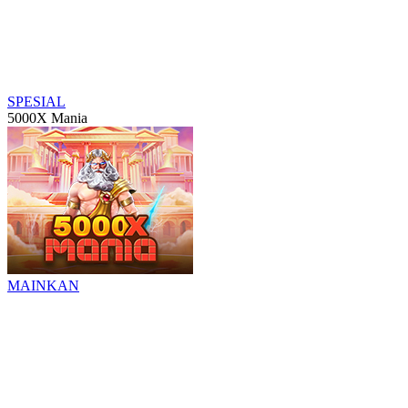
SPESIAL
5000X Mania
MAINKAN