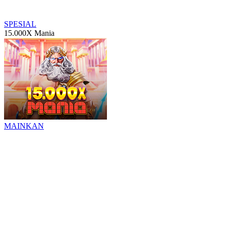
SPESIAL
15.000X Mania
MAINKAN