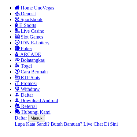
Home UnoVegas
Deposit
Sportsbook
E-Sports
Live Casino
Slot Games
IDN E-Lottery
Poker
ARCADE
Bolatangkas
Togel
Cara Bermain
RTP Slots
Promosi
Withdraw
Daftar
Download Android
Referral
Hubungi Kami
Daftar
Masuk
Lupa Kata Sandi?
Butuh Bantuan?
Live Chat Di Sini