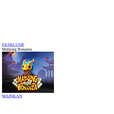
EKSKLUSIF
Mahjong Bonanza
MAINKAN