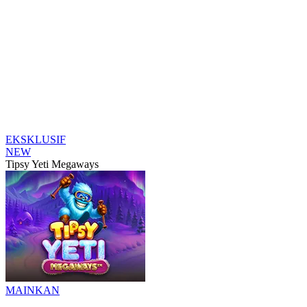
EKSKLUSIF
NEW
Tipsy Yeti Megaways
MAINKAN