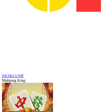
EKSKLUSIF
Mahjong King