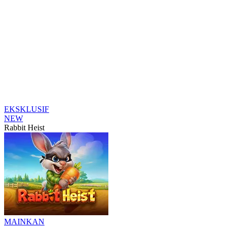
EKSKLUSIF
NEW
Rabbit Heist
MAINKAN